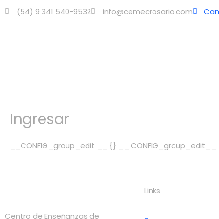
Ir
(54) 9 341 540-9532
info@cemecrosario.com
Cam
al
contenido
Ingresar
__CONFIG_group_edit __ {} __ CONFIG_group_edit__
Links
Centro de Enseñanzas de