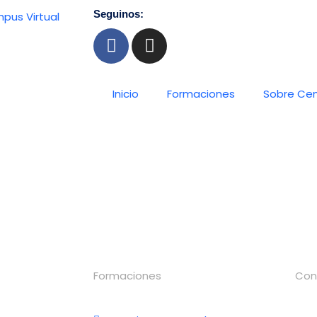
Seguinos:
pus Virtual
F
I
a
n
c
s
e
t
Inicio
Formaciones
Sobre Ce
b
a
o
g
o
r
k
a
m
Formaciones
Con