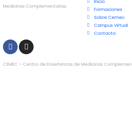
Inicio
Medicinas Complementarias.
Formaciones
Sobre Cemec
Campus Virtual
Contacto
F
I
a
n
c
s
e
t
CEMEC – Centro de Enseñanzas de Medicinas Complementa
b
a
o
g
o
r
k
a
m