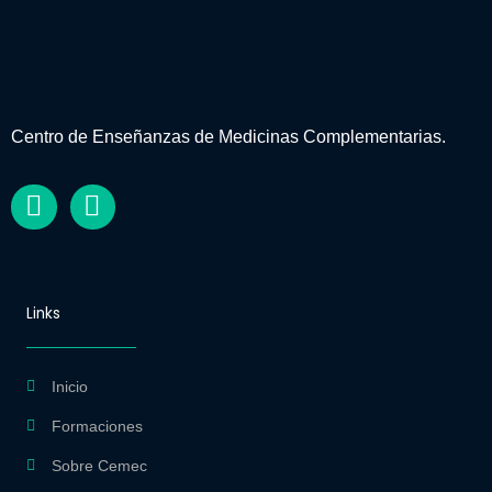
Centro de Enseñanzas de Medicinas Complementarias.
F
I
a
n
Links
c
s
e
t
b
a
Inicio
o
g
Formaciones
o
r
Sobre Cemec
k
a