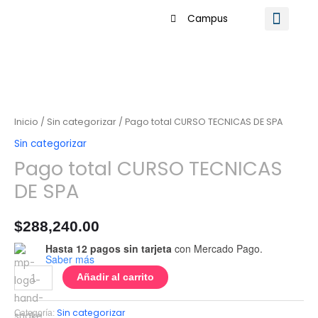
Ir
Campus
al
contenido
Sobre Ce
Pago
Inicio
/
Sin categorizar
/ Pago total CURSO TECNICAS DE SPA
total
Sin categorizar
CURSO
Pago total CURSO TECNICAS
DE SPA
TECNICAS
DE
$
288,240.00
SPA
Hasta 12 pagos sin tarjeta
con Mercado Pago.
Saber más
Añadir al carrito
cantidad
Sin categorizar
Categoría: